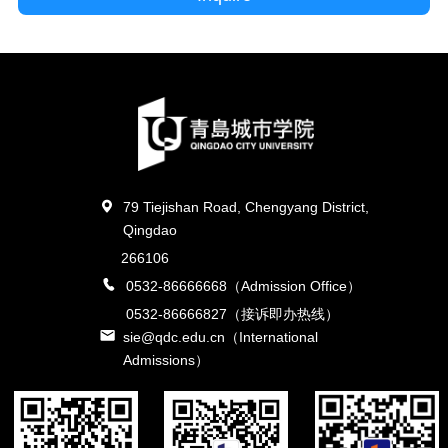
79 Tiejishan Road, Chengyang District,
Qingdao
266106
0532-86666668（Admission Office）
0532-86666827（接诉即办热线）
sie@qdc.edu.cn（International
Admissions）