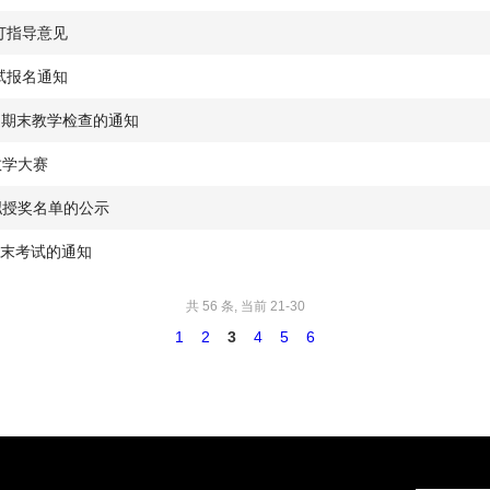
订指导意见
试报名通知
学期期末教学检查的通知
教学大赛
拟授奖名单的公示
期期末考试的通知
共 56 条, 当前 21-30
1
2
3
4
5
6