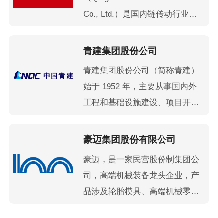
业平台为中枢，以长期规模效益
标准规范编写的模块化预制舱厂
Co., Ltd.）是国内链传动行业的
为目标，以科技创新为核心，以
家，承担了多项国家级和省市级
领军企业，链系统技术领导者，
大化工及大健康产业为两翼，实
项目，并成为工信部第一批制造
中国链传动行业首家A股上市公
青建集团股份公司
施“一体两翼”发展战略，协同上
业单项冠军培育企业。
司。 链传动是三大传动系统之
下游产业链的研发、生产、服
青建集团股份公司（简称青建）
一，广泛地应用于摩托车、汽
务、应用为一体，推动各板块业
始于 1952 年，主要从事国内外
车、船舶、农业机械、工程机
务的快速发展。 公司持续优化
工程和基础设施建设、项目开
械、起重运输机械、物流仓储、
产业结构，已初步发展成为拥有
发、产业投资、设计咨询、物流
自动扶梯、食品药品机械、轻工
绿色石化、有机高分子改性、有
贸易、建筑工业化/数字化等业
豪迈集团股份有限公司
机械、石油化工等领域。 征和
机高分子复合、可降解、光显、
务。青建位列中国企业500强第
工业从事各类链传动系统的研
豪迈，是一家民营股份制集团公
运动健康材料，以及新能源汽车
338位，ENR全球最大250强国
发、制造和销售，产品主要应用
司，高端机械装备龙头企业，产
轻量化结构部品等化工新材料纵
际承包商第87位，青岛百强企业
于各类车辆的发动机和传动系
品涉及轮胎模具、高端机械零部
向一体化产业集群。同时，控股
第5位。 青建2005年获“全国质
统、农业机械传动和输送系统、
件制造、铸造、海工油气装备、
胶原领域上市公司东宝生物（股
量管理奖”，是第三家获奖的建