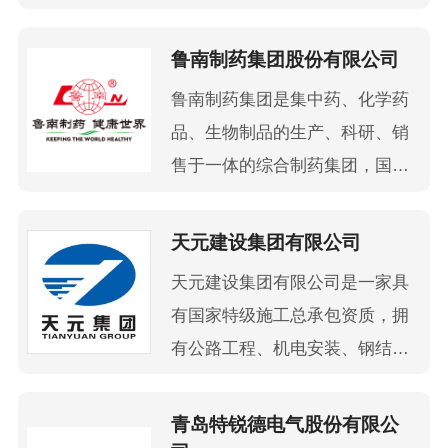
心和23万个销售网络。2024
（000921）、三电控股
年，海尔集团全球收入为4016亿
（6444）、乾照光电
鲁南制药集团股份有限公司
元，同比增长8%，全球利润总
（300102）、科林电气
鲁南制药集团是集中药、化学药
额为302亿元，同比增长13%，
（603050）五家在上海、深
品、生物制品的生产、科研、销
全球员工数为12万名。
圳、香港、东京四地的上市公
售于一体的综合制药集团，国家
司 ，旗下有海信（Hisense）、
创新型企业、国家重点高新技术
东芝电视（Toshiba TV）、容声
企业，成员企业包括鲁南厚普制
天元建设集团有限公司
（Ronshen）、gorenje、ASKO
药有限公司、鲁南贝特制药有限
等多个品牌。
天元建设集团有限公司是一家具
公司、山东新时代药业有限公
海信在全球设有30个研发中心、
有国家特级施工总承包资质，拥
司、鲁南新时代医药有限公司等
36个工业园区和生产基地 ，设
有公路工程、机电安装、钢结构
七家子公司，位列中国大企业集
有64个海外公司和办事处 ，初
工程、幕墙、消防等20余个专业
团竞争力500强，连续八年荣登
步形成全球“5+1”区域中心研产
承包一级资质，以及对外承包工
青岛特锐德电气股份有限公
山东省纳税100强榜。
销一体化布局 。面向全球引进
程经营资格，集建筑施工、科研