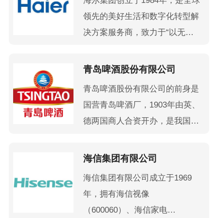
海尔集团创立于1984年，是全球
领先的美好生活和数字化转型解
决方案服务商，致力于“以无界
生态共创无限可能”，与全球用
户共创美好生活的无限可能，与
青岛啤酒股份有限公司
生态伙伴共创产业发展的无限可
青岛啤酒股份有限公司的前身是
能。
国营青岛啤酒厂，1903年由英、
海尔集团作为实体经济的代表，
德两国商人合资开办，是我国最
持续聚焦实业，始终以用户为中
早的啤酒生产企业。品牌价值
心，坚持原创科技，布局智慧住
1792.85亿元，居中国啤酒行业
海信集团有限公司
居生态、大健康产业生态和数字
首位，是世界品牌500强、中国
经济产业生态三大赛道，在全球
海信集团有限公司成立于1969
品牌500强.
设立了10大研发中心、71个研究
年，拥有海信视像
院、35个工业园、163个制造中
（600060）、海信家电