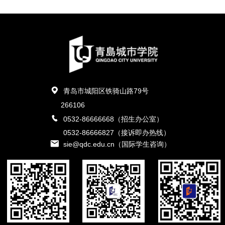
工业设备传动和输送系统等。随
化工装备、热工装备、高效低毒
票代码：300239），拥有明
筑企业；2011年获“山东省企业
着技术的升级与市场的积累，公
杀虫剂、高端工业防腐涂料、压
胶、代血浆明胶、胶原蛋白、空
管理奖”；2012年获青岛市首
司产品线不断拓展，车辆链系统
缩机、数控机床、气门嘴&芯等
心胶囊、双蛋白膳食纤维、美妆
届“市长质量奖”。荣获全国优秀
已经延伸至舰船发动机等领域，
领域。 富有特色的企业文化，
产品等，形成以“医、美、健、
施工企业、全国用户满意企业、
农业机械方面依托现有技术经
强大的技术研发能力、雄厚的机
食”为主要业务领域的大健康产
创建鲁班奖突出贡献单位、中施
验，进一步研发了农业机械使用
械加工实力，以及遍及全球的售
青岛市城阳区铁骑山路79号
业细分领域的综合性企业集团。
协"新中国成立70周年功勋企
的旋耕刀、犁铧等耕耘部件，为
后服务体系，形成了豪迈公司强
266106
业"、山东省两新组织党建工作
0532-86666668（招生办公室）
将来进一步拓宽市场、加强品牌
劲的创造力、生产力和竞争力。
示范点等荣誉称号。
0532-86666827（接诉即办热线）
影响力打下坚实基础。
sie@qdc.edu.cn（国际学生咨询）