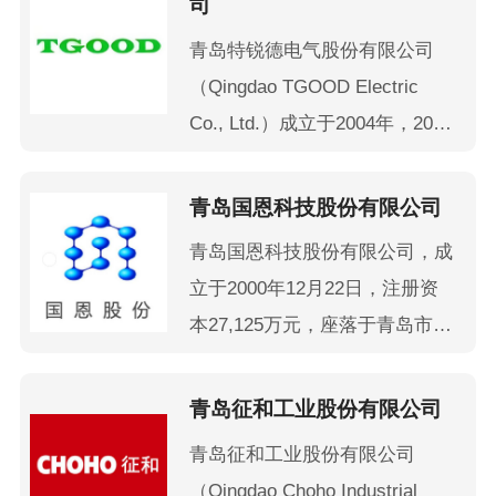
司
高端人才，促进国内的设计、研
设计、路桥施工、市政工程、设
青岛特锐德电气股份有限公司
发人员“走出去”。海外分支机构
备安装、装饰装修、工程监理、
（Qingdao TGOOD Electric
覆盖美洲、欧洲、非洲、中东、
检验检测、商贸物流、机械制
Co., Ltd.）成立于2004年，2009
澳洲及东南亚等全球市场，产品
造、建材生产、房地产开发于一
年上市，主要从事电力设备“智
远销160多个国家和地区。
体的大型建筑企业。
能制造+集成服务”业务和电动汽
青岛国恩科技股份有限公司
车充电网业务。 公司中高端箱
青岛国恩科技股份有限公司，成
式电力设备产品已经取得了中国
立于2000年12月22日，注册资
铁路市场占有率第一、电力市场
本27,125万元，座落于青岛市城
第一的行业地位。同时，在新能
阳区青大工业园,中国A股上市公
源发电领域，公司高压预制舱式
司（股票简称:国恩股份,股票代
青岛征和工业股份有限公司
变电站产品和新能源箱变产品的
码:002768.SZ),首批高新技术企
中标份额位居行业前列。 公司
青岛征和工业股份有限公司
业。公司以国恩系纵向一体化产
是参与了国网第三代智能变电站
（Qingdao Choho Industrial