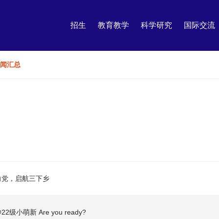
招生
教育教学
科学研究
国际交流
闻汇总
心向党，启航三下乡
22级小萌新 Are you ready?