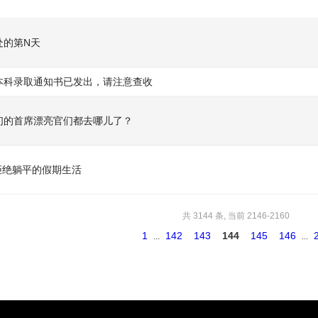
处的第N天
本科录取通知书已发出，请注意查收
们的首席漂亮官们都去哪儿了？
 拒绝躺平的假期生活
共 3144 条, 当前 2146-2160
1
142
143
144
145
146
...
...