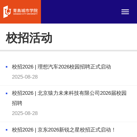
校招活动
校招2026 | 理想汽车2026校园招聘正式启动
2025-08-28
校招2026 | 北京猿力未来科技有限公司2026届校园
招聘
2025-08-28
校招2026 | 京东2026新锐之星校招正式启动！