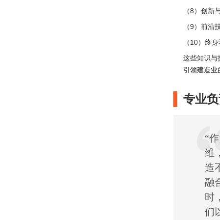
（8）创新
（9）前沿
（10）终
这些知识与
引领建造业
专业负
“
维
造
融
时
们