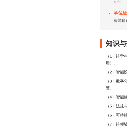
4 年
学位
智能建
知识与
（1）跨学
用）。
（2）智能设
（3）数字
警。
（4）智能
（5）法规
（6）可持
（7）跨领