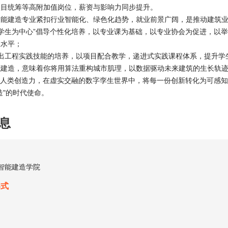
项目统筹等高附加值岗位，薪资与影响力同步提升。
智能建造专业紧扣行业智能化、绿色化趋势，就业前景广阔，是推动建筑
学生为中心”倡导个性化培养，以专业课为基础，以专业协会为促进，以举
业水平；
突出工程实践技能的培养，以项目配合教学，递进式实践课程体系，提升学
能建造，意味着你将用算法重构城市肌理，以数据驱动未来建筑的生长轨
伸人类创造力，在虚实交融的数字孪生世界中，将每一份创新转化为可感
造"的时代使命。
息
智能建造学院
形式