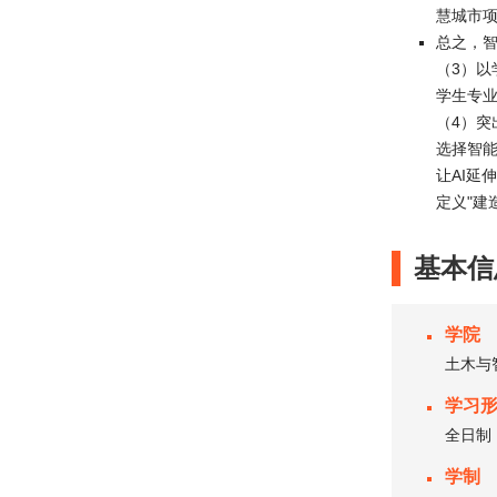
慧城市
总之，
（3）以
学生专
（4）
选择智
让AI延
定义"建
基本信
学院
土木与
学习
全日制
学制