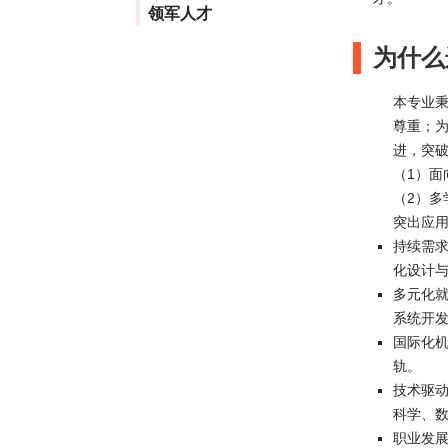
领军人才
为什么
本专业
尊重；
进，突
（1）
（2）
突出应
持续需求
化设计
多元化就
系统开
国际化机
轨。
技术驱动
科学、数
职业发