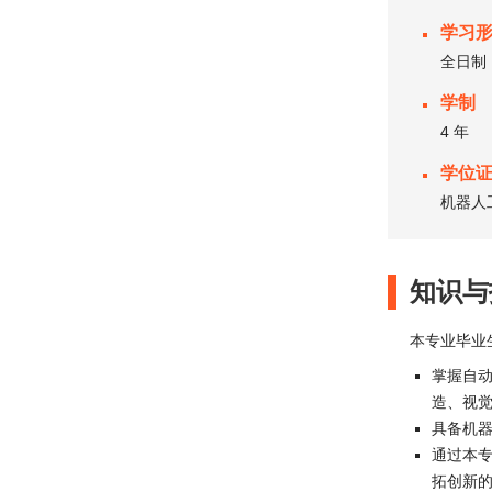
学习
全日制
学制
4 年
学位
机器人
知识与
本专业毕业
掌握自
造、视
具备机
通过本
拓创新