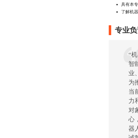
具有本
了解机
专业负
“
智
业
为
当
力
对
心
器
诚