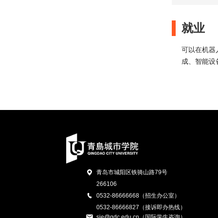
就业
可以在机器
成、智能设
青岛市城阳区铁骑山路79号
266106
0532-86666668（招生办公室）
0532-86666827（接诉即办热线）
sie@qdc.edu.cn（国际学生咨询）