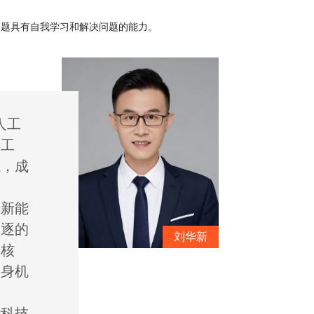
问题具有自我学习和解决问题的能力。
人工
于工
域，成
创新能
追逐的
刘华新
为核
投身机
能科技