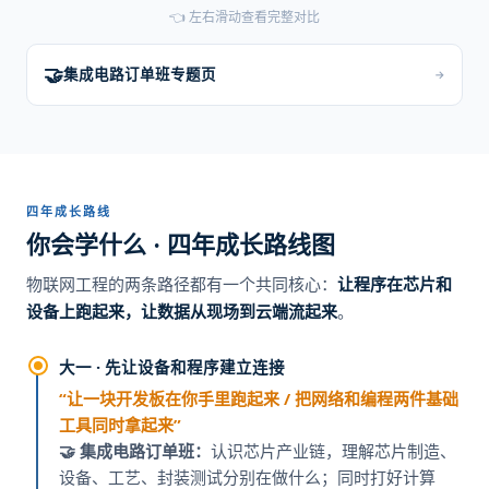
👈 左右滑动查看完整对比
🤝
集成电路订单班专题页
→
四年成长路线
你会学什么 · 四年成长路线图
物联网工程的两条路径都有一个共同核心：
让程序在芯片和
设备上跑起来，让数据从现场到云端流起来
。
大一 · 先让设备和程序建立连接
“让一块开发板在你手里跑起来 / 把网络和编程两件基础
工具同时拿起来”
🤝 集成电路订单班：
认识芯片产业链，理解芯片制造、
设备、工艺、封装测试分别在做什么；同时打好计算