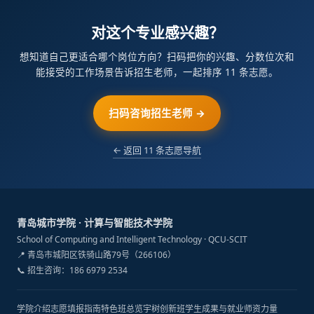
对这个专业感兴趣？
想知道自己更适合哪个岗位方向？扫码把你的兴趣、分数位次和
能接受的工作场景告诉招生老师，一起排序 11 条志愿。
扫码咨询招生老师 →
← 返回 11 条志愿导航
青岛城市学院 · 计算与智能技术学院
School of Computing and Intelligent Technology · QCU-SCIT
📍 青岛市城阳区铁骑山路79号（266106）
📞 招生咨询：186 6979 2534
学院介绍
志愿填报指南
特色班总览
宇树创新班
学生成果与就业
师资力量