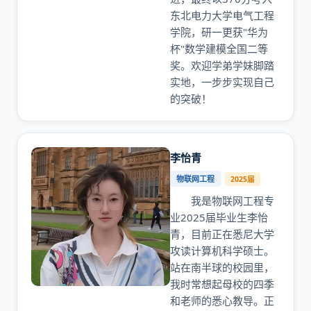
东北电力大学电气工程
学院，研一更获"华为
杯"数学建模全国二等
奖。欢迎学弟学妹脚踏
实地，一步步实现自己
的突破！
李怡青
物联网工程
2025届
我是物联网工程专
业2025届毕业生李怡
青，目前正在悉尼大学
攻读计算机科学硕士。
站在南半球的校园里，
我时常想起母校的四季
和老师的悉心教导。正