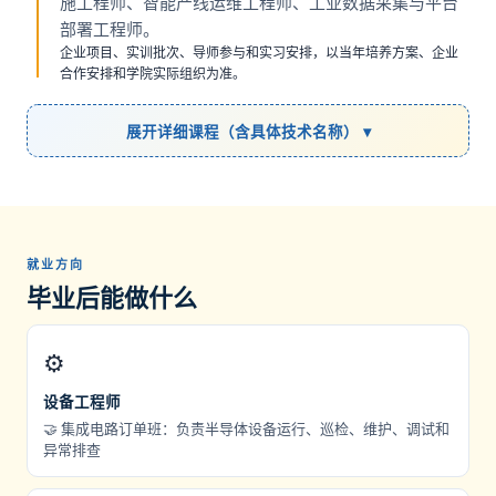
施工程师、智能产线运维工程师、工业数据采集与平台
部署工程师。
企业项目、实训批次、导师参与和实习安排，以当年培养方案、企业
合作安排和学院实际组织为准。
展开详细课程（含具体技术名称） ▾
就业方向
毕业后能做什么
⚙️
设备工程师
🤝 集成电路订单班：负责半导体设备运行、巡检、维护、调试和
异常排查