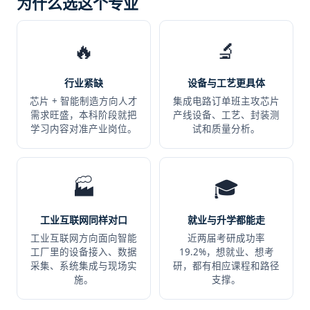
为什么选这个专业
🔥
🔬
行业紧缺
设备与工艺更具体
芯片 + 智能制造方向人才
集成电路订单班主攻芯片
需求旺盛，本科阶段就把
产线设备、工艺、封装测
学习内容对准产业岗位。
试和质量分析。
🏭
🎓
工业互联网同样对口
就业与升学都能走
工业互联网方向面向智能
近两届考研成功率
工厂里的设备接入、数据
19.2%，想就业、想考
采集、系统集成与现场实
研，都有相应课程和路径
施。
支撑。