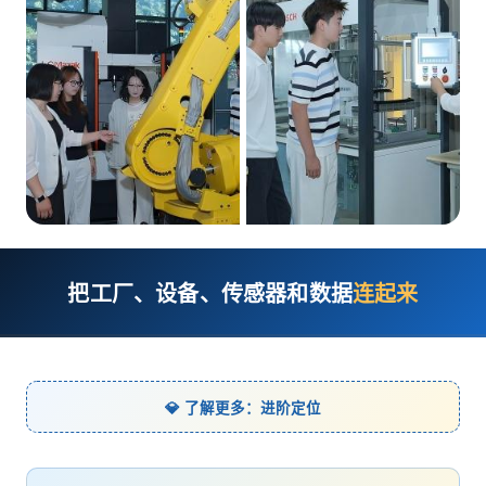
把工厂、设备、传感器和数据
连起来
💎 了解更多：进阶定位