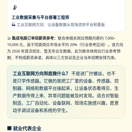
📡
工业数据采集与平台部署工程师
🏭 工业互联网方向：让设备数据从现场流到平台和看板
🤝
集成电路订单班薪资参考：
联合体相关岗位预期月薪约 7,000–
10,000 元，高于同类岗位市场水平约 20%（行业参考区间）。该方向
为 2026 年首次招生、暂无毕业生数据，此为联合体岗位行业参考预
期、不构成薪资承诺，具体以三方协议及企业当年招聘安排为准。
工业互联网方向到底做什么？
不是进厂拧螺丝，也不
是只学传感器。它做的是把工厂里的设备、传感器、控
制器、网络和数据平台接起来，让设备状态看得见、生
产数据传得上来、异常问题能被及时发现。适合对智能
制造、工厂自动化、设备联网、现场实施感兴趣，愿意
动手调试设备和系统的学生。
🏢 就业代表企业