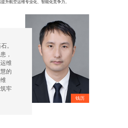
续提升航空运维专业化、智能化竞争力。
基石。
隐患，
器运维
智慧的
空维
量筑牢
钱历