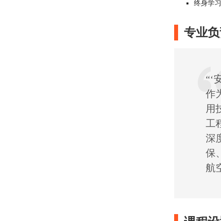
终身学习
专业负
“
作
用
工
深
保
航