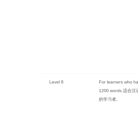
Level 8
For learners who h
1200 words.适合
的学习者。