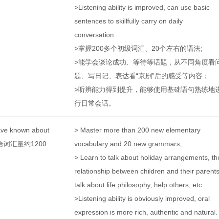
>Listening ability is improved, can use basic
sentences to skillfully carry on daily
conversation.
>掌握200多个初级词汇、20个左右的语法;
>能学会谈论成功、等待等话题，从不同角度看
题、写日记、表达看“京剧”后的感受等内容；
>听辨能力得到提升，能够使用基础语句熟练地
行日常会话。
ave known about
> Master more than 200 new elementary
汉语词汇量约1200
vocabulary and 20 new grammars;
> Learn to talk about holiday arrangements, th
relationship between children and their parents
talk about life philosophy, help others, etc.
>Listening ability is obviously improved, oral
expression is more rich, authentic and natural.