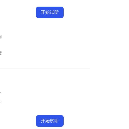
开始试听
问
进
e
,
开始试听