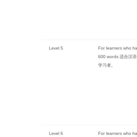
Level 5
For learners who h
600 words.适合
学习者。
Level 6
For learners who h