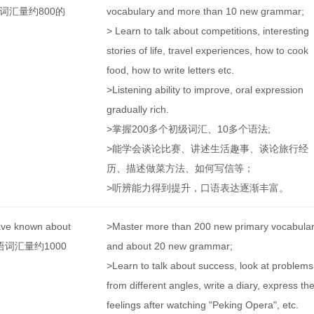
汉语词汇量约800的
vocabulary and more than 10 new grammar;
> Learn to talk about competitions, interesting
stories of life, travel experiences, how to cook
food, how to write letters etc.
>Listening ability to improve, oral expression
gradually rich.
>掌握200多个初级词汇、10多个语法;
>能学会谈论比赛、讲述生活趣事、谈论旅行经
历、描述做菜方法、如何写信等；
>听辨能力得到提升，口语表达逐渐丰富。
ave known about
>Master more than 200 new primary vocabula
汉语词汇量约1000
and about 20 new grammar;
>Learn to talk about success, look at problems
from different angles, write a diary, express th
feelings after watching "Peking Opera", etc.