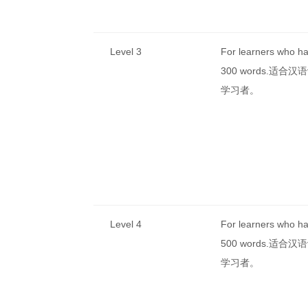
Level 3
For learners who h
300 words.适合
学习者。
Level 4
For learners who h
500 words.适合
学习者。