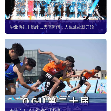
毕业典礼丨愿此去天高海阔，人生处处新开始
夯爆了！QCU运动会现场直击