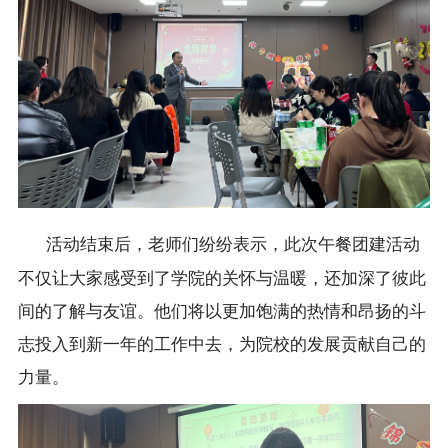
活动结束后，老师们纷纷表示，此次午餐团建活动
不仅让大家感受到了学院的关怀与温暖，还加深了彼此
间的了解与友谊。他们将以更加饱满的热情和昂扬的斗
志投入到新一年的工作中去，为院校的发展贡献自己的
力量。