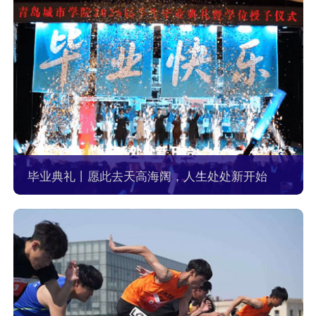
毕业典礼丨愿此去天高海阔，人生处处新开始