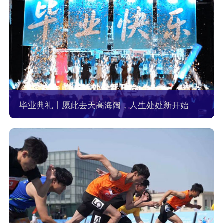
毕业典礼丨愿此去天高海阔，人生处处新开始