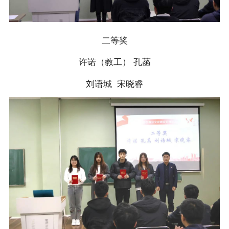
二等奖
许诺（教工） 孔菡
刘语城 宋晓睿