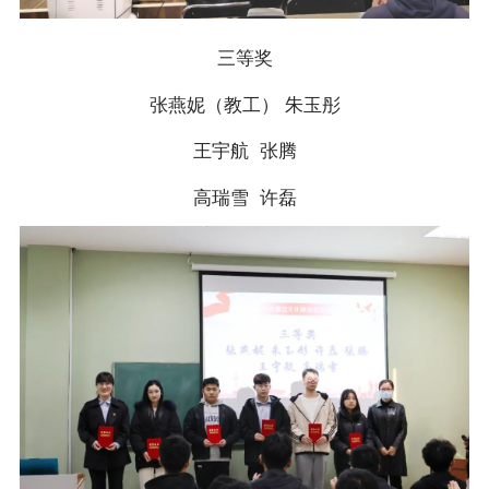
三等奖
张燕妮（教工） 朱玉彤
王宇航 张腾
高瑞雪 许磊