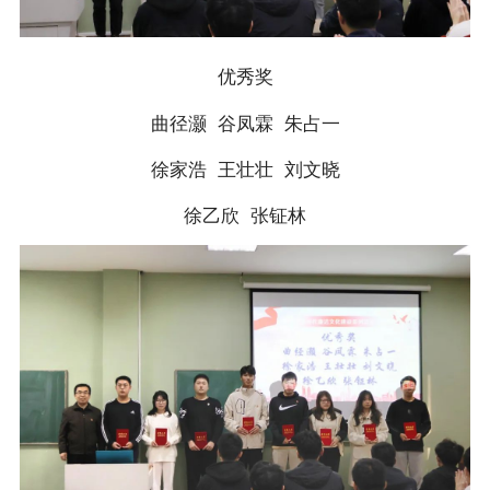
优秀奖
曲径灏 谷凤霖 朱占一
徐家浩 王壮壮 刘文晓
徐乙欣 张钲林