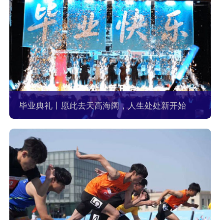
毕业典礼丨愿此去天高海阔，人生处处新开始