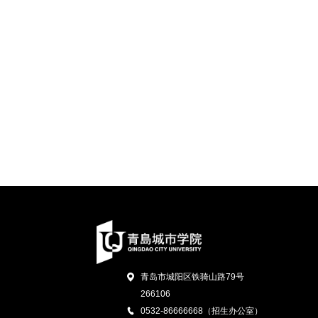
青岛市城阳区铁骑山路79号
266106
0532-86666668（招生办公室）