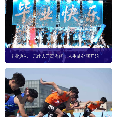
毕业典礼丨愿此去天高海阔，人生处处新开始