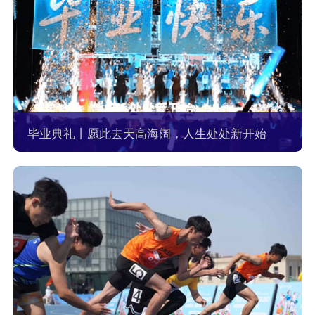
毕业典礼丨愿此去天高海阔，人生处处新开始