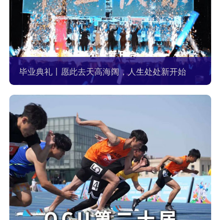
毕业典礼丨愿此去天高海阔，人生处处新开始