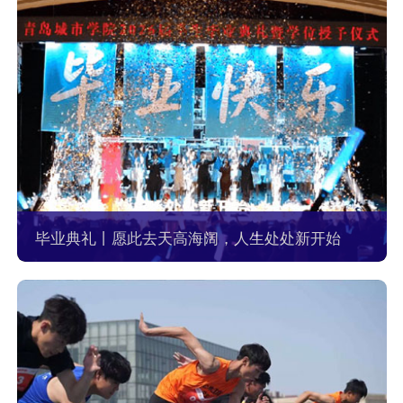
毕业典礼丨愿此去天高海阔，人生处处新开始