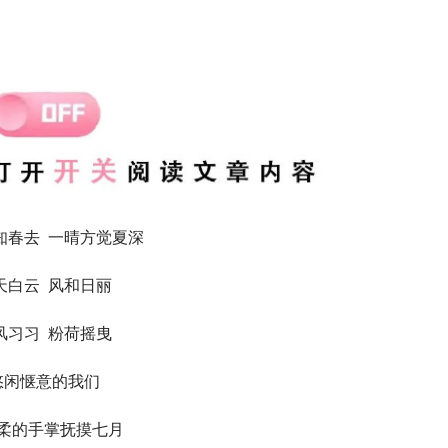
知春去 一晴方觉夏深
天白云 风和日丽
风习习 粉荷摇曳
悠闲惬意的我们
柔的手掌抚摸七月