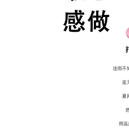
连雨不
蓝
夏
用温