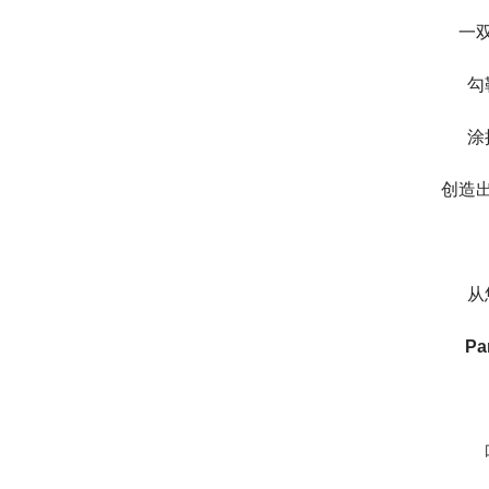
一
勾
涂
创造
从
Pa