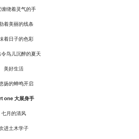
双缠绕着灵气的手
勒着美丽的线条
抹着日子的色彩
出令鸟儿沉醉的夏天
美好生活
悠扬的蝉鸣开启
rt one 大展身手
七月的清风
吹进土木学子