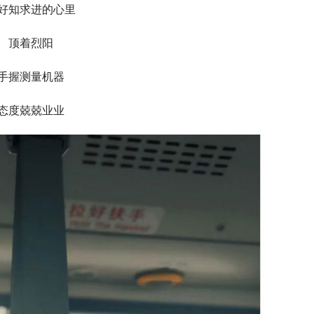
好知求进的心里
顶着烈阳
手握测量机器
态度兢兢业业