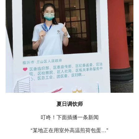
夏日调饮师
叮咚！下面插播一条新闻
“某地正在用室外高温煎荷包蛋…”