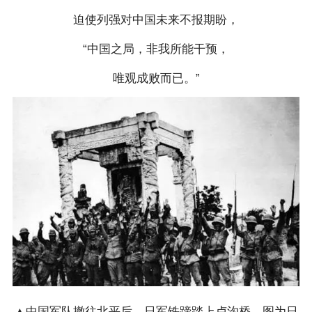
迫使列强对中国未来不报期盼，
“中国之局，非我所能干预，
唯观成败而已。”
▲中国军队撤往北平后，日军铁蹄踏上卢沟桥。图为日