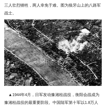
三人壮烈牺牲，两人幸免于难。图为狼牙山上的八路军
战士。
▲1944年4月，日军发动豫湘桂战役，衡阳会战成为
豫湘桂战役的最重要阶段。中国陆军第十军以1.8万人