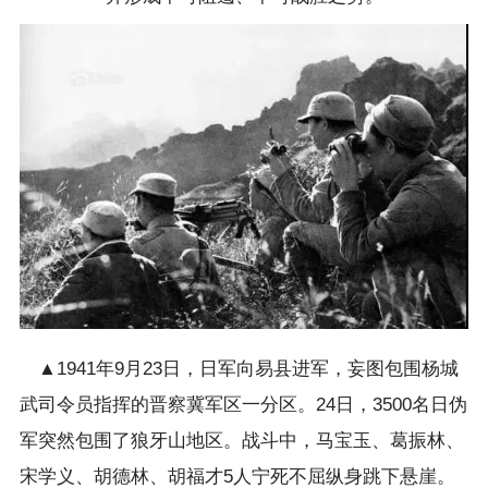
▲1941年9月23日，日军向易县进军，妄图包围杨城
武司令员指挥的晋察冀军区一分区。24日，3500名日伪
军突然包围了狼牙山地区。战斗中，马宝玉、葛振林、
宋学义、胡德林、胡福才5人宁死不屈纵身跳下悬崖。