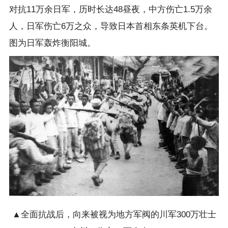
对抗11万余日军，历时长达48昼夜，中方伤亡1.5万余
人，日军伤亡6万之众，导致日本首相东条英机下台。
图为日军轰炸衡阳城。
▲全面抗战后，向来被视为地方军阀的川军300万壮士