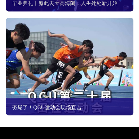
毕业典礼丨愿此去天高海阔，人生处处新开始
夯爆了！QCU运动会现场直击