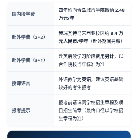
四年均向青岛城市学院缴纳
2.48
国内段学费
万元/年
赫瑞瓦特马来西亚校区约
8.4 万
赴外学费（2+2）
元人民币/学年
（赴外期间另缴）
赴英后续学习阶段费用
另计
，以
赴外学费（3+1）
合作院校当年标准为准
外语教学为
英语
，建议英语基础
授课语言
较好的考生报考
报考前请详阅学校招生章程及项
报考提示
目招生简章（最终口径以学校招
生章程为准）