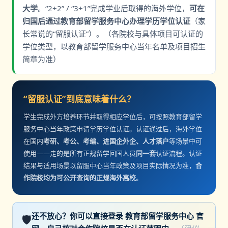
大学
。“2+2” / “3+1”完成学业后取得的海外学位，
可在
归国后通过教育部留学服务中心办理学历学位认证
（家
长常说的“留服认证”）。（各院校与具体项目可认证的
学位类型，以教育部留学服务中心当年名单及项目招生
简章为准）
“留服认证”到底意味着什么？
学生完成外方培养环节并取得相应学位后，可按照教育部留学
服务中心当年政策申请学历学位认证。认证通过后，海外学位
在国内
考研、考公、考编、进国企外企、人才落户
等场景中可
使用——走的是所有正规留学回国人员
同一套
认证流程。认证
结果与适用场景以留服中心当年政策及项目实际情况为准，
合
作院校均为可公开查询的正规海外高校
。
还不放心？你可以直接登录
教育部留学服务中心
官
🛡️