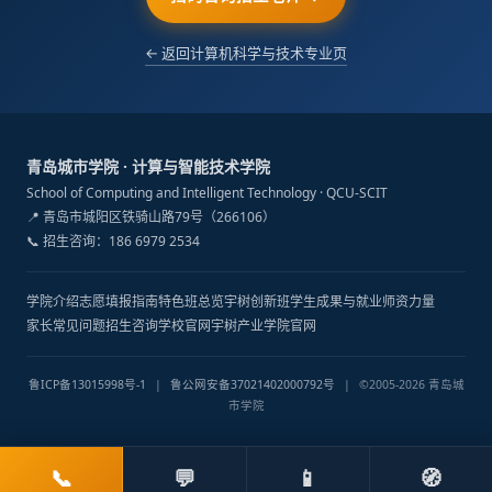
← 返回计算机科学与技术专业页
青岛城市学院 · 计算与智能技术学院
School of Computing and Intelligent Technology · QCU-SCIT
📍 青岛市城阳区铁骑山路79号（266106）
📞 招生咨询：186 6979 2534
学院介绍
志愿填报指南
特色班总览
宇树创新班
学生成果与就业
师资力量
家长常见问题
招生咨询
学校官网
宇树产业学院官网
鲁ICP备13015998号-1
|
鲁公网安备37021402000792号
|
©2005-2026 青岛城
市学院
📞
💬
📱
🧭