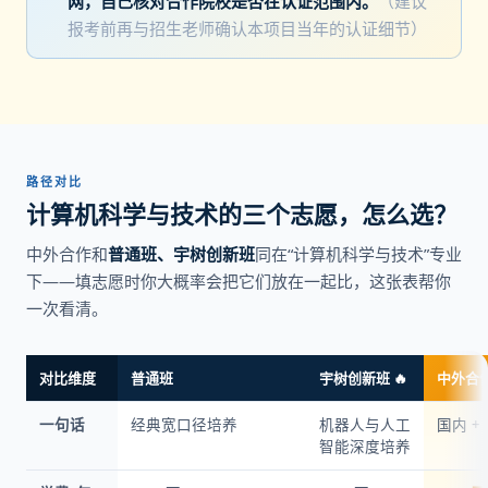
网，自己核对合作院校是否在认证范围内。
（建议
报考前再与招生老师确认本项目当年的认证细节）
路径对比
计算机科学与技术的三个志愿，怎么选？
中外合作和
普通班、宇树创新班
同在“计算机科学与技术”专业
下——填志愿时你大概率会把它们放在一起比，这张表帮你
一次看清。
对比维度
普通班
宇树创新班 🔥
中外合作
一句话
经典宽口径培养
机器人与人工
国内 +
智能深度培养