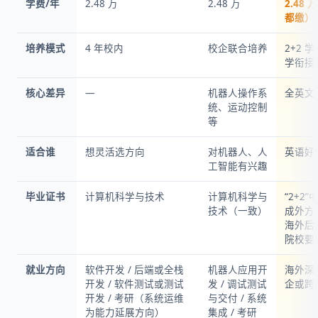
学费/年
2.48 万
2.48 万
2.48
都缴）
培养模式
4 年校内
校企联合培养
2+2 学
学衔接
核心差异
—
机器人操作系
全英文
统、运动控制
等
适合谁
想灵活选方向
对机器人、人
英语好
工智能有兴趣
毕业证书
计算机科学与技术
计算机科学与
“2+2
技术（一致）
成外方培
海外后
院校要
就业方向
软件开发 / 后端或全栈
机器人应用开
海外深造
开发 / 软件测试或测试
发 / 调试测试
企或跨
开发 / 考研（系统运维
与交付 / 系统
为能力延展方向）
集成 / 考研