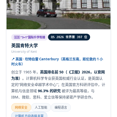
🇬🇧 “3+1”国际升学衔接
QS 2026 世界第 397 位
英国肯特大学
University of Kent
📍 英国 · 坎特伯雷 Canterbury（英格兰东南，距伦敦约 1 小
时火车）
创立于 1965 年，
英国排名前 50（《卫报》2026，以官网
为准）
。计算机科学专业获英国权威行业认证，是英国认
定的“网络安全卓越学术中心”；在英国官方科研评估中，计
算机与信息领域
96.3% 的研究
被评为最高等级，与
IBM、微软、思科、爱立信等保持紧密产学研合作。
网络安全
人工智能
编程语言
计算机方向选择丰富